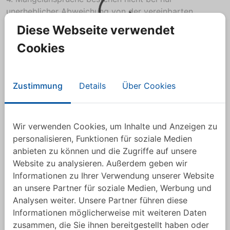
unerheblicher Abweichung von der vereinbarten
Beschaffenheit, bei nur unerheblicher Beeinträchtigung
Diese Webseite verwendet
der Brauchbarkeit, bei natürlicher Abnutzung oder
Cookies
Verschleiß, sowie bei Schäden, die nach dem
Gefahrübergang infolge fehlerhafter oder nachlässiger
Behandlung, übermäßiger Beanspruchung, ungeeigneter
Betriebsmittel, mangelhafter Bauarbeiten, ungeeigneten
Zustimmung
Details
Über Cookies
Baugrundes oder aufgrund besonderer äußerer
Einflüsse entstehen, die nach dem Vertrag nicht
vorausgesetzt sind.
Wir verwenden Cookies, um Inhalte und Anzeigen zu
personalisieren, Funktionen für soziale Medien
Werden vom Besteller oder Dritten unsachgemäße
anbieten zu können und die Zugriffe auf unsere
Instandsetzungsarbeiten oder Änderungen
Website zu analysieren. Außerdem geben wir
vorgenommen, so bestehen für diese und die daraus
Informationen zu Ihrer Verwendung unserer Website
entstehenden Folgen ebenfalls keine
an unsere Partner für soziale Medien, Werbung und
Gewährleistungsansprüche.
Analysen weiter. Unsere Partner führen diese
Informationen möglicherweise mit weiteren Daten
5. Ansprüche des Bestellers wegen der zum Zweck der
zusammen, die Sie ihnen bereitgestellt haben oder
Nacherfüllung erforderlichen Aufwendungen,